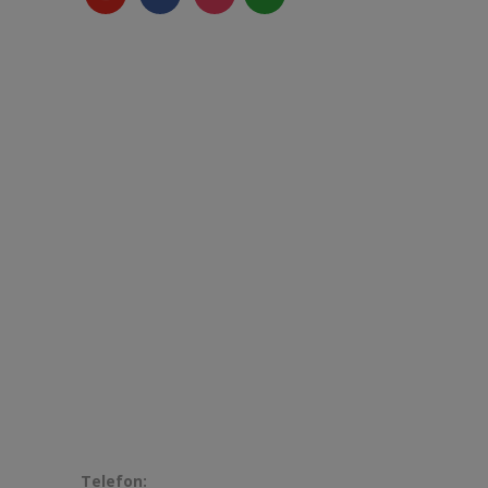
play
Kontakt
Romagastro Einrichtungen GmbH, München –
Pullach, Wolfratshauser Straße 150, 82049
Pullach i. Isartal
Telefon:
+49 (0) 89-72655134