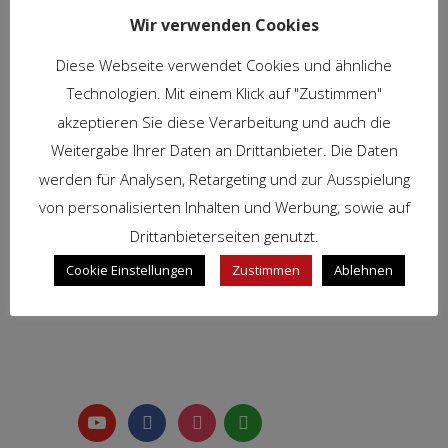
per un uso artigianale
Wir verwenden Cookies
Diese Webseite verwendet Cookies und ähnliche
SPECIFICHE TECNICHE
Technologien. Mit einem Klick auf "Zustimmen"
akzeptieren Sie diese Verarbeitung und auch die
Weitergabe Ihrer Daten an Drittanbieter. Die Daten
RICHIEDI ORA
werden für Analysen, Retargeting und zur Ausspielung
von personalisierten Inhalten und Werbung, sowie auf
Drittanbieterseiten genutzt.
Cookie Einstellungen
Zustimmen
Ablehnen
youtube-
facebook
instagram
whatsapp
play