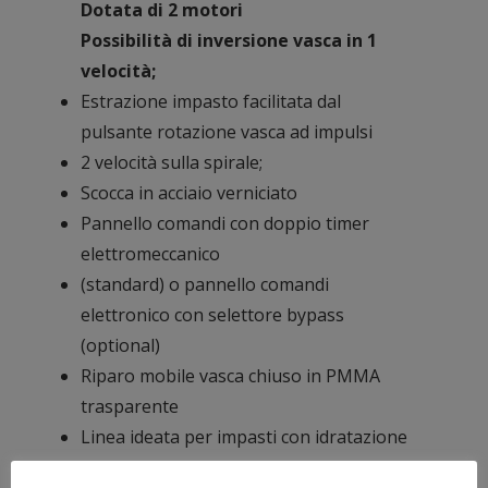
Dotata di 2 motori
Possibilità di inversione vasca in 1
velocità;
Estrazione impasto facilitata dal
pulsante rotazione vasca ad impulsi
2 velocità sulla spirale;
Scocca in acciaio verniciato
Pannello comandi con doppio timer
elettromeccanico
(standard) o pannello comandi
elettronico con selettore bypass
(optional)
Riparo mobile vasca chiuso in PMMA
trasparente
Linea ideata per impasti con idratazione
superiore al 55% con farina europea e