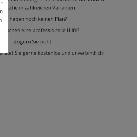
nd
 Tische in zahlreichen Varianten.
en
Sie haben noch keinen Plan?
n
wünschen eine professionelle Hilfe?
Zögern Sie nicht…
ratet Sie gerne kostenlos und unverbindlich!