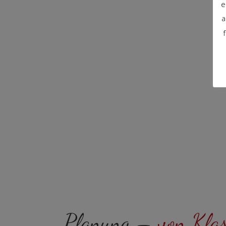
e
a
Planung –
von Kla