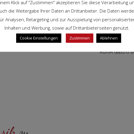
inem Klick auf "Zustimmen" akzeptieren Sie diese Verarbeitung u
und
uch die Weitergabe Ihrer Daten an Drittanbieter. Die Daten werd
für Analysen, Retargeting und zur Ausspielung von personalisierte
Inhalten und Werbung, sowie auf Drittanbieterseiten genutzt.
Sie 
Cookie Einstellungen
Zustimmen
Ablehnen
RomA Gastro be
ssik
zu