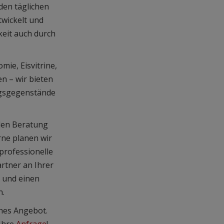
den täglichen
twickelt und
eit auch durch
mie, Eisvitrine,
n – wir bieten
ngsgegenstände
llen Beratung
ne planen wir
professionelle
rtner an Ihrer
n und einen
n.
ches Angebot.
 Ihre
Anfrage
!