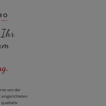
 Ihr
um
ng.
rne von der
 eingerichteten
qualitativ