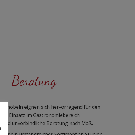
Beratung
ätsmöbeln eignen sich hervorragend für den
chen Einsatz im Gastronomiebereich.
le und unverbindliche Beratung nach Maß.
t
etet ein umfangreiches Sortiment an Stühlen